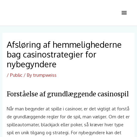
Skip
MAIN
to
content
MENU
Post
navigation
Afsløring af hemmelighederne
bag casinostrategier for
nybegyndere
/
Public
/ By
trumpweiss
Forståelse af grundlæggende casinospil
Når man begynder at spille i casinoer, er det vigtigt at forstå
de grundlæggende regler for de spil, man vælger. Om det er
spilleautomater, blackjack eller poker, så kræver hver type
spil en unik tilgang og strategi. For nybegyndere kan det