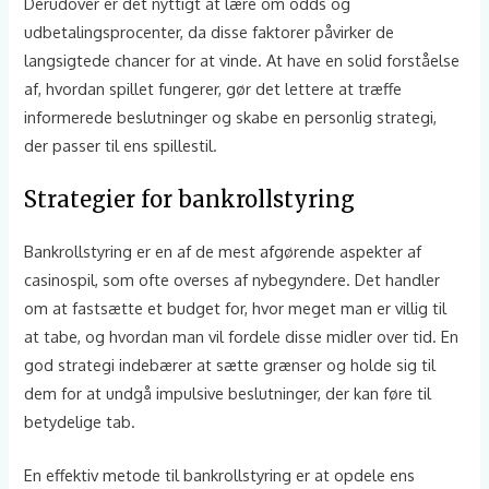
Derudover er det nyttigt at lære om odds og
udbetalingsprocenter, da disse faktorer påvirker de
langsigtede chancer for at vinde. At have en solid forståelse
af, hvordan spillet fungerer, gør det lettere at træffe
informerede beslutninger og skabe en personlig strategi,
der passer til ens spillestil.
Strategier for bankrollstyring
Bankrollstyring er en af de mest afgørende aspekter af
casinospil, som ofte overses af nybegyndere. Det handler
om at fastsætte et budget for, hvor meget man er villig til
at tabe, og hvordan man vil fordele disse midler over tid. En
god strategi indebærer at sætte grænser og holde sig til
dem for at undgå impulsive beslutninger, der kan føre til
betydelige tab.
En effektiv metode til bankrollstyring er at opdele ens