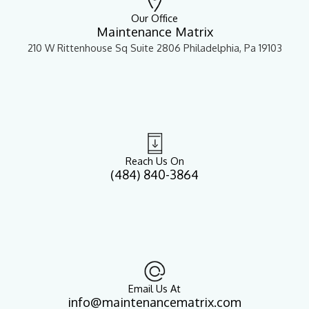
Our Office
Maintenance Matrix
210 W Rittenhouse Sq Suite 2806 Philadelphia, Pa 19103
Reach Us On
(484) 840-3864
Email Us At
info@maintenancematrix.com